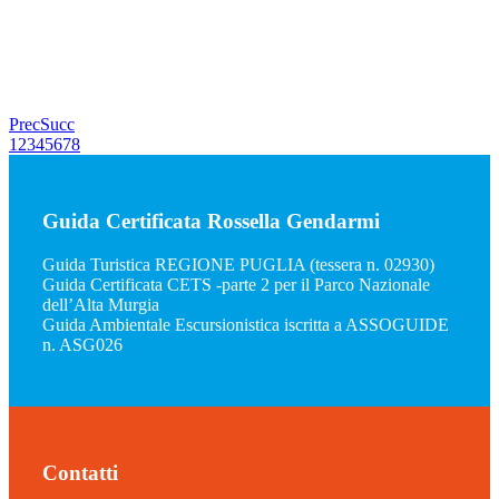
Prec
Succ
1
2
3
4
5
6
7
8
Guida Certificata Rossella Gendarmi
Guida Turistica REGIONE PUGLIA (tessera n. 02930)
Guida Certificata CETS -parte 2 per il Parco Nazionale
dell’Alta Murgia
Guida Ambientale Escursionistica iscritta a ASSOGUIDE
n. ASG026
Contatti