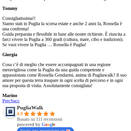
Tommy
Consigliatissima!!
Siamo stati in Puglia la scorsa estate e anche 2 anni fa, Rossella è
una conferma!
Guida preparata e flessibile in base alle nostre richieste. È riuscita a
farci vivere la Puglia a 360 gradi (cultura, mare, cibo e tradizioni).
Se vuoi vivere la Puglia … Rossella è Puglia!
Giorgia
Cosa c’è di meglio che essere accompagnati in una regione
meravigliosa come la Puglia da una guida competente e
appassionata come Rossella Gendarmi, anima di Pugliawalk? Il suo
amore per questa terra traspare in ogni scelta di percorso e in ogni
sua proposta di visita. Assolutamente consigliata!
Marino
Prec
Succ
PugliaWalk
4.9
Basato su 111 recensioni
powered by
G
o
o
g
l
e
lascia una recensione su