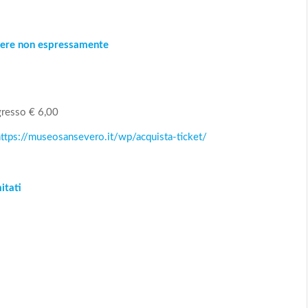
enere non espressamente
gresso € 6,00
https://museosansevero.it/wp/acquista-ticket/
itati