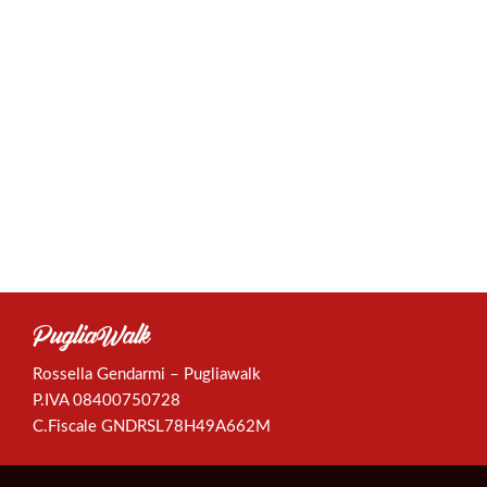
PugliaWalk
Rossella Gendarmi – Pugliawalk
P.IVA
08400750728
C.Fiscale GNDRSL78H49A662M