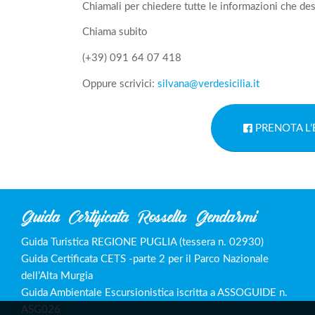
Chiamali per chiedere tutte le informazioni che des
Chiama subito
(+39) 091 64 07 418
Oppure scrivici:
silvana@verdesicilia.it
PRENOTA L
Guida Certificata Rossella Gendarmi
Guida Turistica REGIONE PUGLIA (tessera n. 02930)
Guida Certificata CETS -parte 2 per il Parco Nazionale
dell’Alta Murgia
Guida Ambientale Escursionistica iscritta a ASSOGUIDE n.
ASG026