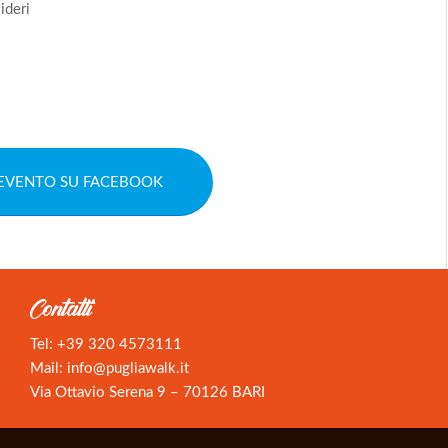
ideri
’EVENTO SU FACEBOOK
Contatti
Tel:
+39 320 4573111
Mail:
info@pugliawalk.it
Via Ottavio Serena 9 – 70126 BARI